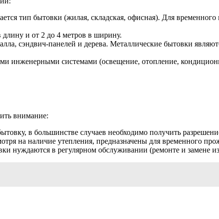
ии:
ется тип бытовки (жилая, складская, офисная). Для временного
 длину и от 2 до 4 метров в ширину.
алла, сэндвич-панелей и дерева. Металлические бытовки являю
ми инженерными системами (освещение, отопление, кондиционир
тить внимание:
бытовку, в большинстве случаев необходимо получить разрешени
отря на наличие утепления, предназначены для временного прожи
вки нуждаются в регулярном обслуживании (ремонте и замене и