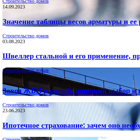
Строительство домов
14.09.2023
Значение таблицы весов арматуры и ее 
Строительство домов
03.08.2023
Швеллер стальной и его применение, 
Строительство домов
17.07.2023
Завод ЖБИ изделий: широкий выбор и 
Строительство домов
23.06.2023
Ипотечное страхование: зачем оно необ
Строительство домов