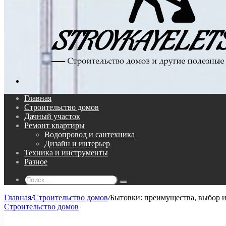
Поиск...
Главная
Строительство домов
Дачный участок
Ремонт квартиры
Водопровод и сантехника
Дизайн и интерьер
Техника и инструменты
Разное
Поиск...
Главная
/
Строительство домов
/
Бытовки: преимущества, выбор и
Строительство домов