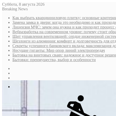
Суббота, 8 августа 2026
Breaking News
Как выбрать кварцвиниловую плитку: основные критери
Замена замка в двери: когда это необходимо и как проход
Лицензия МЧС: зачем она нужна и как проходит процесс
Вебразработка на современном уровне: почему стоит обр
Щит управления вентиляцией: сердце инженерной систе
Шезлонги из алюминия: комфорт и долговечность для от
Секреты успешного банковского вклада: максимизация д
Несущие гиганты: Мир опор линий электропередач
Бытовка на винтовых сваях: надежное и доступное реше
Бытовки: преимущества, выбор и особенности
Sidebar
Случайная
статья
Log
In
Меню