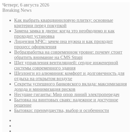
Четверг, 6 августа 2026
Breaking News
Как выбрать кварцвиниловую плитку: основные
критерии перед покупкой
Замена замка в двери: когда это необходимо и как
проходит установка
Лицензия МЧС: зачем она нужна и как проходит
процесс оформления
Вебразработка на современном уровне: почему стоит
обратить внимание на CMS Strapi
Щит управления вентиляцией: сердце инженерной
системы современного здания
Шезлонги из алюминия: комфорт и долговечность для
отдыха на открытом воздухе
Секреты успешного банковского вклада: максимизация
дохода и минимизация рисков
Несущие гиганты: Мир опор линий электропередач
Бытовка на винтовых сваях: надежное и доступное
решение
Бытовки: преимущества, выбор и особенности
Sidebar
Случайная
статья
Log