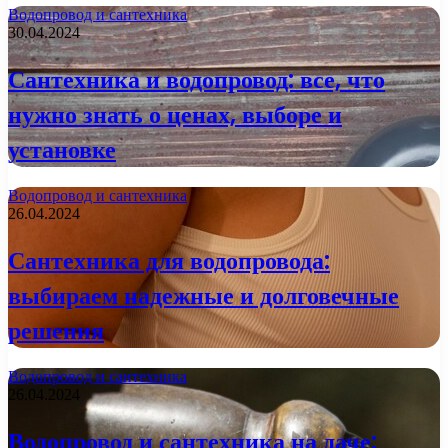
Водопровод и сантехника
30.04.2024
Сантехника и водопровод: все, что
нужно знать о ценах, выборе и
установке
Водопровод и сантехника
26.04.2024
Сантехника для водопровода:
выбираем надежные и долговечные
решения
Водопровод и сантехника
26.04.2024
Водопровод и сантехника на даче: