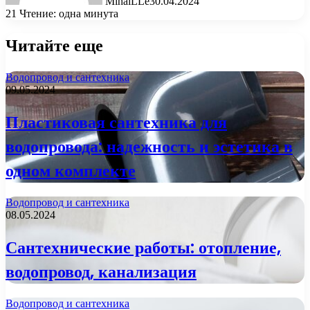
MihaiLLe
30.04.2024
21
Чтение: одна минута
Читайте еще
Водопровод и сантехника
09.05.2024
Пластиковая сантехника для
водопровода: надежность и эстетика в
одном комплекте
Водопровод и сантехника
08.05.2024
Сантехнические работы: отопление,
водопровод, канализация
Водопровод и сантехника