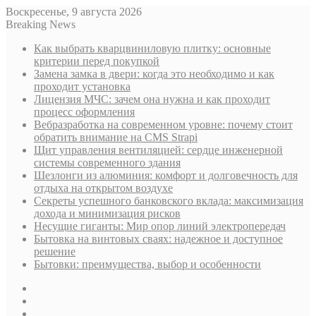
Воскресенье, 9 августа 2026
Breaking News
Как выбрать кварцвиниловую плитку: основные
критерии перед покупкой
Замена замка в двери: когда это необходимо и как
проходит установка
Лицензия МЧС: зачем она нужна и как проходит
процесс оформления
Вебразработка на современном уровне: почему стоит
обратить внимание на CMS Strapi
Щит управления вентиляцией: сердце инженерной
системы современного здания
Шезлонги из алюминия: комфорт и долговечность для
отдыха на открытом воздухе
Секреты успешного банковского вклада: максимизация
дохода и минимизация рисков
Несущие гиганты: Мир опор линий электропередач
Бытовка на винтовых сваях: надежное и доступное
решение
Бытовки: преимущества, выбор и особенности
Sidebar
Случайная
статья
Log