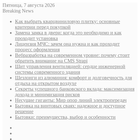
Пятница, 7 августа 2026
Breaking News
Как выбрать кварцвиниловую плитку: основные
критерии перед покупкой
Замена замка в двери: когда это необходимо и как
проходит установка
Лицензия МЧС: зачем она нужна и как проходит
процесс оформления
Вебразработка на современном уровне: почему стоит
обратить внимание на CMS Strapi
Щит управления вентиляцией: сердце инженерной
системы современного здания
Шезлонги из алюминия: комфорт и долговечность для
отдыха на открытом воздухе
Секреты успешного банковского вклада: максимизация
дохода и минимизация рисков
Несущие гиганты: Мир опор линий электропередач
Бытовка на винтовых сваях: надежное и доступное
решение
Бытовки: преимущества, выбор и особенности
Sidebar
Случайная
статья
Log