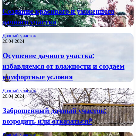
Создание красивого и ухоженного
дачного участка
Дачный участок
26.04.2024
Осушение дачного участка:
избавляемся от влажности и создаем
комфортные условия
Дачный участок
26.04.2024
Заброшенный дачный участок:
возродить или отказаться?
Дачный участок