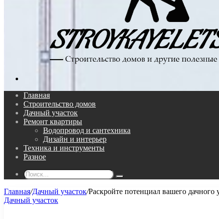
Поиск...
Главная
Строительство домов
Дачный участок
Ремонт квартиры
Водопровод и сантехника
Дизайн и интерьер
Техника и инструменты
Разное
Поиск...
Главная
/
Дачный участок
/
Раскройте потенциал вашего дачного 
Дачный участок