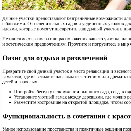
Дачные участки предоставляют безграничные возможности для 
с близкими. От ослепительных садов и уединенных уголков д
идеями, которые помогут превратить ваш дачный участок в пр
Независимо от размера или расположения вашего участка, на
и эстетическим предпочтениям. Прочтите и погрузитесь в мир 
Оазис для отдыха и развлечений
Превратите свой дачный участок в место релаксации и веселог
гамаками, где вы сможете наслаждаться чтением или дремать по
детей и взрослых.
Постройте беседку в окружении пышного сада, создав ид
Установите уютный гамак между деревьями, где можно ра
Разместите костровище на открытой площадке, чтобы соб
Функциональность в сочетании с красо
Умное использование пространства и практичные решения позво