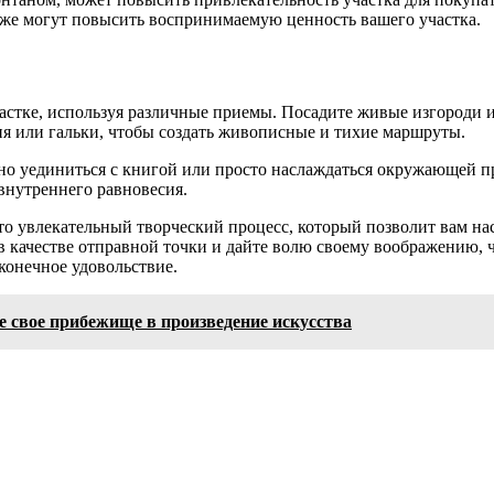
же могут повысить воспринимаемую ценность вашего участка.
астке, используя различные приемы. Посадите живые изгороди 
ня или гальки, чтобы создать живописные и тихие маршруты.
жно уединиться с книгой или просто наслаждаться окружающей 
 внутреннего равновесия.
о увлекательный творческий процесс, который позволит вам нас
 в качестве отправной точки и дайте волю своему воображению, 
конечное удовольствие.
е свое прибежище в произведение искусства