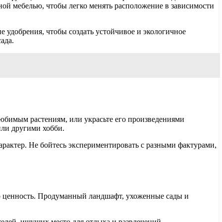
дной мебелью, чтобы легко менять расположение в зависимости
е удобрения, чтобы создать устойчивое и экологичное
ада.
любимым растениям, или украсьте его произведениями
или другими хобби.
арактер. Не бойтесь экспериментировать с разными фактурами,
го ценность. Продуманный ландшафт, ухоженные сады и
телей, ищущих место для отдыха и развлечений.