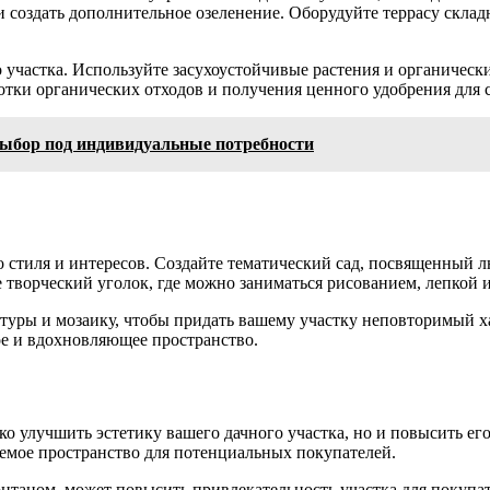
и создать дополнительное озеленение. Оборудуйте террасу скла
участка. Используйте засухоустойчивые растения и органически
отки органических отходов и получения ценного удобрения для с
выбор под индивидуальные потребности
 стиля и интересов. Создайте тематический сад, посвященный 
 творческий уголок, где можно заниматься рисованием, лепкой 
птуры и мозаику, чтобы придать вашему участку неповторимый х
ое и вдохновляющее пространство.
о улучшить эстетику вашего дачного участка, но и повысить е
емое пространство для потенциальных покупателей.
фонтаном, может повысить привлекательность участка для покупа