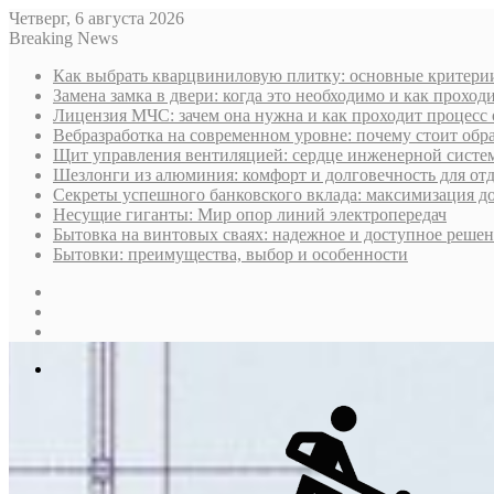
Четверг, 6 августа 2026
Breaking News
Как выбрать кварцвиниловую плитку: основные критери
Замена замка в двери: когда это необходимо и как проход
Лицензия МЧС: зачем она нужна и как проходит процесс
Вебразработка на современном уровне: почему стоит обр
Щит управления вентиляцией: сердце инженерной систе
Шезлонги из алюминия: комфорт и долговечность для от
Секреты успешного банковского вклада: максимизация д
Несущие гиганты: Мир опор линий электропередач
Бытовка на винтовых сваях: надежное и доступное реше
Бытовки: преимущества, выбор и особенности
Sidebar
Случайная
статья
Log
In
Меню