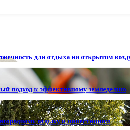
овечность для отдыха на открытом возд
ный подход к эффективному земледелию
загородному отдыху и инвестициям