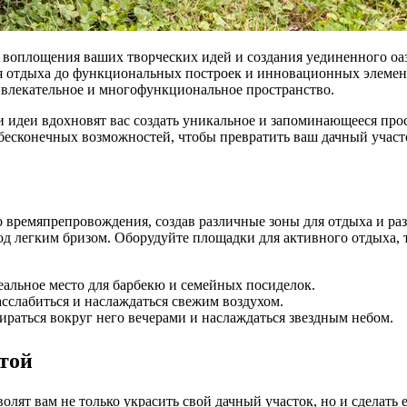
воплощения ваших творческих идей и создания уединенного оаз
ля отдыха до функциональных построек и инновационных элеме
ивлекательное и многофункциональное пространство.
ши идеи вдохновят вас создать уникальное и запоминающееся п
бесконечных возможностей, чтобы превратить ваш дачный участо
о времяпрепровождения, создав различные зоны для отдыха и ра
д легким бризом. Оборудуйте площадки для активного отдыха, та
еальное место для барбекю и семейных посиделок.
сслабиться и наслаждаться свежим воздухом.
ираться вокруг него вечерами и наслаждаться звездным небом.
той
лят вам не только украсить свой дачный участок, но и сделать