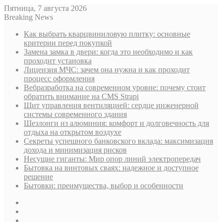
Пятница, 7 августа 2026
Breaking News
Как выбрать кварцвиниловую плитку: основные
критерии перед покупкой
Замена замка в двери: когда это необходимо и как
проходит установка
Лицензия МЧС: зачем она нужна и как проходит
процесс оформления
Вебразработка на современном уровне: почему стоит
обратить внимание на CMS Strapi
Щит управления вентиляцией: сердце инженерной
системы современного здания
Шезлонги из алюминия: комфорт и долговечность для
отдыха на открытом воздухе
Секреты успешного банковского вклада: максимизация
дохода и минимизация рисков
Несущие гиганты: Мир опор линий электропередач
Бытовка на винтовых сваях: надежное и доступное
решение
Бытовки: преимущества, выбор и особенности
Sidebar
Случайная
статья
Log