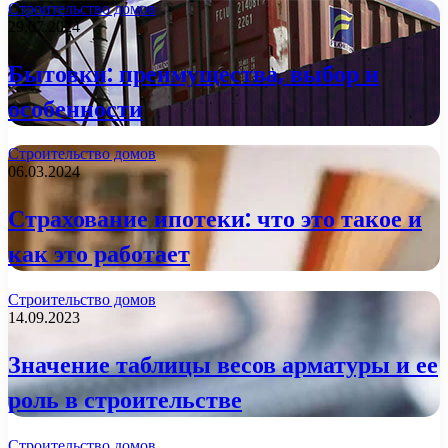
Строительство домов
29.07.2024
Бытовки: преимущества, выбор и
особенности
Строительство домов
06.03.2024
Страхование ипотеки: что это такое и
как это работает
Строительство домов
14.09.2023
Значение таблицы весов арматуры и ее
роль в строительстве
Строительство домов