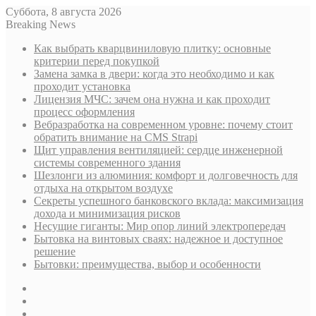
Суббота, 8 августа 2026
Breaking News
Как выбрать кварцвиниловую плитку: основные
критерии перед покупкой
Замена замка в двери: когда это необходимо и как
проходит установка
Лицензия МЧС: зачем она нужна и как проходит
процесс оформления
Вебразработка на современном уровне: почему стоит
обратить внимание на CMS Strapi
Щит управления вентиляцией: сердце инженерной
системы современного здания
Шезлонги из алюминия: комфорт и долговечность для
отдыха на открытом воздухе
Секреты успешного банковского вклада: максимизация
дохода и минимизация рисков
Несущие гиганты: Мир опор линий электропередач
Бытовка на винтовых сваях: надежное и доступное
решение
Бытовки: преимущества, выбор и особенности
Sidebar
Случайная
статья
Log