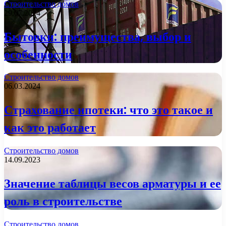
Строительство домов
29.07.2024
Бытовки: преимущества, выбор и
особенности
Строительство домов
06.03.2024
Страхование ипотеки: что это такое и
как это работает
Строительство домов
14.09.2023
Значение таблицы весов арматуры и ее
роль в строительстве
Строительство домов