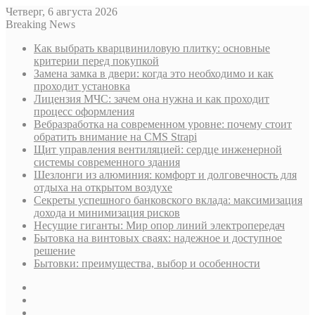
Четверг, 6 августа 2026
Breaking News
Как выбрать кварцвиниловую плитку: основные
критерии перед покупкой
Замена замка в двери: когда это необходимо и как
проходит установка
Лицензия МЧС: зачем она нужна и как проходит
процесс оформления
Вебразработка на современном уровне: почему стоит
обратить внимание на CMS Strapi
Щит управления вентиляцией: сердце инженерной
системы современного здания
Шезлонги из алюминия: комфорт и долговечность для
отдыха на открытом воздухе
Секреты успешного банковского вклада: максимизация
дохода и минимизация рисков
Несущие гиганты: Мир опор линий электропередач
Бытовка на винтовых сваях: надежное и доступное
решение
Бытовки: преимущества, выбор и особенности
Sidebar
Случайная
статья
Log