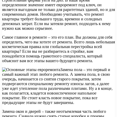
строительные фирмы уйти на дно. В наше время
определенное значение имеет евроремонт под ключ, он
является выгодным не только для раритетных зданий, но и для
современных домов. Необходимо учитывать, что ремонт
квартиры требует большого труда, времени и солидных
денежных затрат. Если вы затеяли ремонт, подходить к нему
нужно как можно серьезнее.
Самое главное в ремонте – это его план. Вы должны для себя
определить, чего вы хотите от ремонта. Всего лишь небольшая
косметическая правка или глобальная перестройка всей
квартиры? Если вы не разбираетесь в стройке, вам
понадобится помощь грамотного специалиста, который
объяснит вам все этапы вашего будущего ремонта.
Замена пола – это первый и
самый важный этап любого ремонта. А замена пола, в свою
очередь, начинается со снятия старого покрытия, затем
подвергаются специальному ремонту износы лагов, а далее
уже идет утепление пола различными плитами. Ну а в конце,
как полагается, кладется новоиспеченное напольное
покрытие. Не стоит класть новое покрытие, пока все
предыдущие этапы не будут завершены.
Замена окон и дверей – также неотъемлемая часть любого
ремонта. Сначала нужно снять старые коробки и проемы